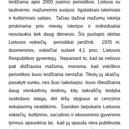
leidžiama apie 2000 įvairios periodikos. Lietuva su
tautinėmis mažumomis susijusi ilgalaikiais istoriniais
ir kultūriniais saitais. Tačiau dažnai mažumų istorija
priskiriama prie miestų istorijos ir individualiai
nesulaukia tiek daug dėmesio. Šis puslapis skirtas
Lietuvos vokiečių periodikai įamžinti. 1935 m.
duomenimis, vokiečiai sudarė 4,1 proc. Lietuvos
Respublikos gyventojų. Nepaisant to, kad tai nebuvo
pati didžiausia mažuma, manoma, kad vokiškos
periodikos buvo leidžiama nemažai. Tikslų jų skaičių
pasakyti sunku, nes šiuo laikotarpiu buvo išleidžiama
daug vienkartinių leidinių, kitų laikraščių leidyba
sustodavo staiga, dėl lėšų stygiaus ar cenzūros
reikalavimų neatitikimo. Šiandien tarpukario Lietuvos
vokiečių kultūrinio, socialinio ir ekonominio gyvenimo
tyrimus apsunkina tai, kad jų spauda nėra publikuota