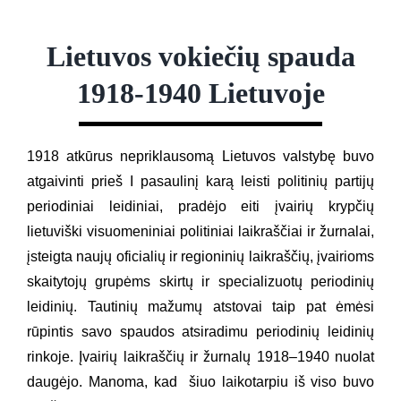
Lietuvos vokiečių spauda
1918-1940 Lietuvoje
1918 atkūrus nepriklausomą Lietuvos valstybę buvo
atgaivinti prieš I pasaulinį karą leisti politinių partijų
periodiniai leidiniai, pradėjo eiti įvairių krypčių
lietuviški visuomeniniai politiniai laikraščiai ir žurnalai,
įsteigta naujų oficialių ir regioninių laikraščių, įvairioms
skaitytojų grupėms skirtų ir specializuotų periodinių
leidinių. Tautinių mažumų atstovai taip pat ėmėsi
rūpintis savo spaudos atsiradimu periodinių leidinių
rinkoje. Įvairių laikraščių ir žurnalų 1918–1940 nuolat
daugėjo. Manoma, kad šiuo laikotarpiu iš viso buvo