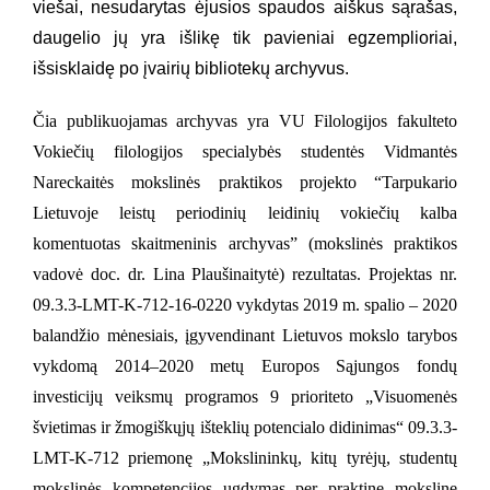
viešai, nesudarytas ėjusios spaudos aiškus sąrašas,
daugelio jų yra išlikę tik pavieniai egzemplioriai,
išsisklaidę po įvairių bibliotekų archyvus.
Čia publikuojamas archyvas yra VU Filologijos fakulteto
Vokiečių filologijos specialybės studentės Vidmantės
Nareckaitės mokslinės praktikos projekto “Tarpukario
Lietuvoje leistų periodinių leidinių vokiečių kalba
komentuotas skaitmeninis archyvas” (mokslinės praktikos
vadovė doc. dr. Lina Plaušinaitytė) rezultatas. Projektas nr.
09.3.3-LMT-K-712-16-0220 vykdytas
2019 m. spalio – 2020
baland
žio mėnesiais, įgyvendinant Lietuvos mokslo
tarybos
vykdomą 2014–2020 metų Europos Sąjungos fondų
investicijų veiksmų programos 9 prioriteto „Visuomenės
švietimas ir žmogiškųjų išteklių potencialo didinimas“ 09.3.3
-
LMT-K-712 priemonę „Mokslininkų, kitų tyrėjų, studentų
mokslinės kompetencijos ugdymas per praktinę mokslinę